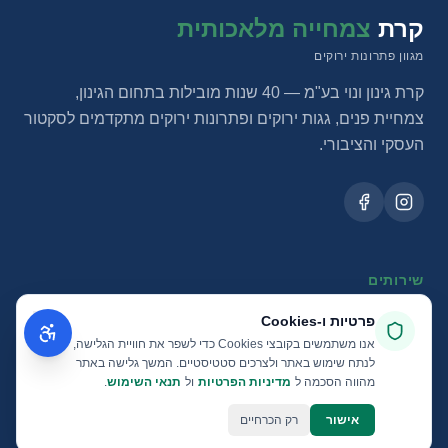
קרת
צמחייה מלאכותית
מגוון פתרונות ירוקים
קרת גינון ונוי בע"מ — 40 שנות מובילות בתחום הגינון,
צמחיית פנים, גגות ירוקים ופתרונות ירוקים מתקדמים לסקטור
העסקי והציבורי.
שירותים
צמחיית פנים
פרטיות ו‑Cookies
אנו משתמשים בקובצי Cookies כדי לשפר את חוויית הגלישה,
גגות ומרפסות
לנתח שימוש באתר ולצרכים סטטיסטיים. המשך גלישה באתר
פרויקטי בנייה
מהווה הסכמה ל
מדיניות הפרטיות
ול
תנאי השימוש
.
מחזור מים
אישור
רק הכרחיים
צמחייה מלאכותית