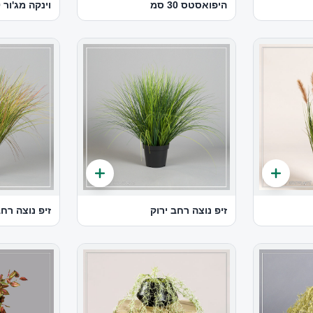
היפואסטס 30 סמ
וינקה מג'ור 30 סמ
זיפ נוצה רחב ירוק
זיפ נוצה רחב