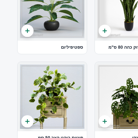
הה 80 ס"מ
ספטיפיליום
קי
פוטוס בוקט קצר 50 סמ