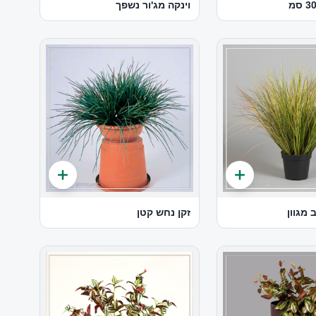
וינקה מג'ור נשפך
 מגוון
זקן נחש קטן