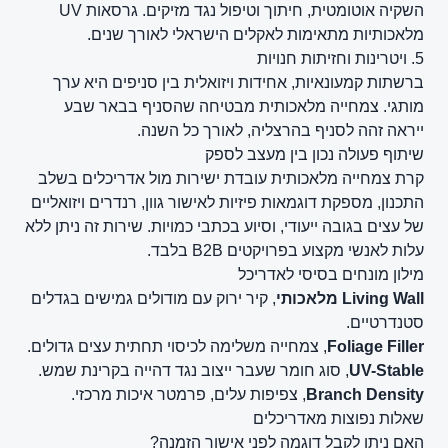
השקיה אוטומטית, חיתוך וטיפול נגד מזיקים. גרסאות UV
מלאכותיות מתאימות לאקלים הישראלי לאורך שנים.
5. ויטרינות וחזיתות חנויות
ברשתות קמעונאיות, אחידות ויזואלית בין סניפים היא ערך
מותגי. צמחייה מלאכותית מבטיחה שהסניף בבאר שבע
ייראה זהה לסניף בהרצליה, לאורך כל השנה.
שיתוף פעולה נכון בין מעצב לספק
קרת צמחייה מלאכותית עובדת ישירות מול אדריכלים בשלב
התכנון, מספקת דוגמאות פיזיות לאישור גוון, רנדרים ויזואליים
של עצים בגובה ייעודי, וסיוע בכתבי כמויות. שירות זה ניתן ללא
עלות לאנשי מקצוע בפרויקטים B2B בלבד.
מילון מונחים בסיסי לאדריכל
Living Wall מלאכותי
, קיר ירוק עם מודולים גמישים בגדלים
סטנדרטיים.
Foliage Filler
, צמחייה משלימה לכיסוי תחתית עצים גדולים.
UV-Stable
, סוג חומר שעבר ייצוב נגד דהייה בקרינת שמש.
Branch Density
, צפיפות עלים, פרמטר איכות מרכזי.
שאלות נפוצות מאדריכלים
האם ניתן לקבל דוגמה לפני אישור הזמנה?