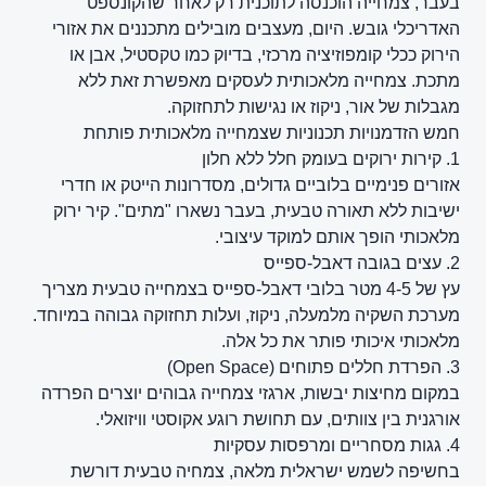
בעבר, צמחייה הוכנסה לתוכנית רק לאחר שהקונספט
האדריכלי גובש. היום, מעצבים מובילים מתכננים את אזורי
הירוק ככלי קומפוזיציה מרכזי, בדיוק כמו טקסטיל, אבן או
מתכת. צמחייה מלאכותית לעסקים מאפשרת זאת ללא
מגבלות של אור, ניקוז או נגישות לתחזוקה.
חמש הזדמנויות תכנוניות שצמחייה מלאכותית פותחת
1. קירות ירוקים בעומק חלל ללא חלון
אזורים פנימיים בלוביים גדולים, מסדרונות הייטק או חדרי
ישיבות ללא תאורה טבעית, בעבר נשארו "מתים". קיר ירוק
מלאכותי הופך אותם למוקד עיצובי.
2. עצים בגובה דאבל-ספייס
עץ של 4-5 מטר בלובי דאבל-ספייס בצמחייה טבעית מצריך
מערכת השקיה מלמעלה, ניקוז, ועלות תחזוקה גבוהה במיוחד.
מלאכותי איכותי פותר את כל אלה.
3. הפרדת חללים פתוחים (Open Space)
במקום מחיצות יבשות, ארגזי צמחייה גבוהים יוצרים הפרדה
אורגנית בין צוותים, עם תחושת רוגע אקוסטי וויזואלי.
4. גגות מסחריים ומרפסות עסקיות
בחשיפה לשמש ישראלית מלאה, צמחיה טבעית דורשת