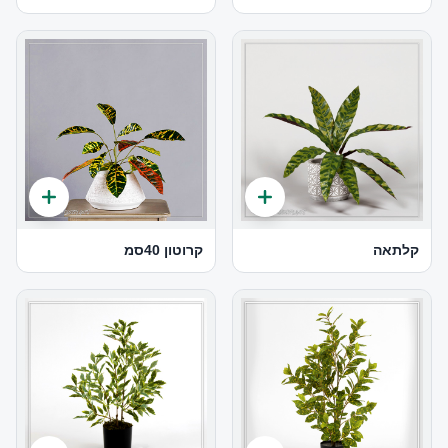
קלתאה
קרוטון 40סמ