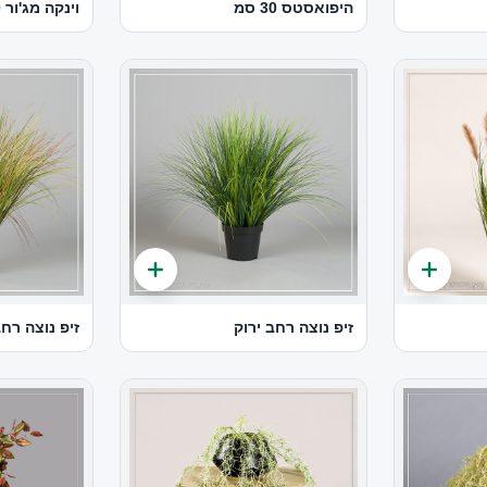
היפואסטס 30 סמ
וינקה מג'ור 30 סמ
זיפ נוצה רחב ירוק
זיפ נוצה רחב