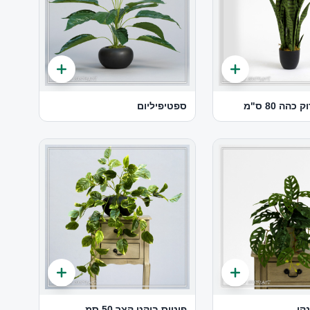
הה 80 ס"מ
ספטיפיליום
קי
פוטוס בוקט קצר 50 סמ