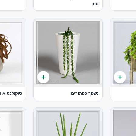
סמ
נשפך כפתורים
סוקולנט אוו