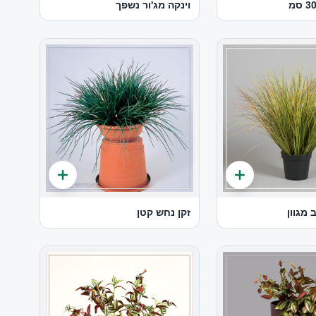
וינקה מג'ור נשפך
 מגוון
זקן נחש קטן